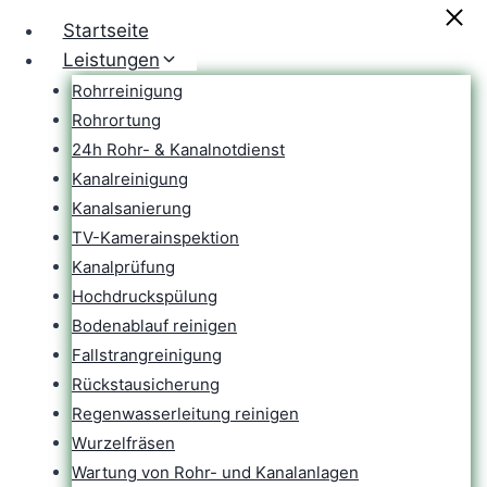
Zum
Startseite
Inhalt
Leistungen
springen
Rohrreinigung
Rohrortung
24h Rohr- & Kanalnotdienst
Kanalreinigung
Kanalsanierung
TV-Kamerainspektion
Kanalprüfung
Hochdruckspülung
Bodenablauf reinigen
Fallstrangreinigung
Rückstausicherung
Regenwasserleitung reinigen
Wurzelfräsen
Wartung von Rohr- und Kanalanlagen